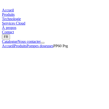
Accueil
Produits
Technologie
Services Cloud
À propos
Contact
FR
Catalogue
Nous contacter
Accueil
Produits
Pompes doseuses
PP60 Prg