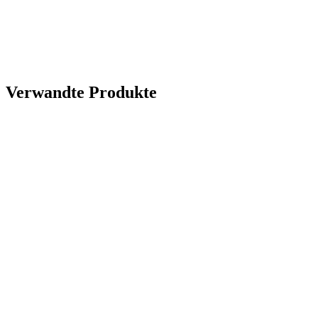
Geeignet für Pools bis 800 m³
Ideal für hohe Durchflüsse
Digitalanzeige und Programmierung
Verwandte Produkte